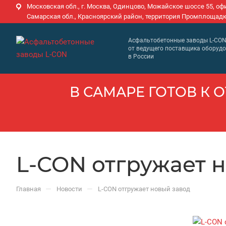
Московская обл., г. Москва, Одинцово, Можайское шоссе 55, оф
Самарская обл., Красноярский район, территория Промплощадк
Асфальтобетонные заводы L-CO
от ведущего поставщика оборуд
в России
В САМАРЕ ГОТОВ К О
L-CON отгружает 
—
—
Главная
Новости
L-CON отгружает новый завод