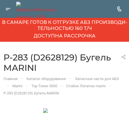
В САМАРЕ ГОТОВ К ОТГРУЗКЕ АБЗ ПРОИЗВОДИ­
ТЕЛЬНОСТЬЮ 160 Т/Ч
ДОСТУПНА РАССРОЧКА
Р-283 (D2628129) Бугель
MARINI
—
—
Главная
Каталог оборудования
Запасные части для АБЗ
—
—
—
—
Marini
Top Tower 3000
Стойки Лопатки marini
Р-283 (D2628129) Бугель MARINI